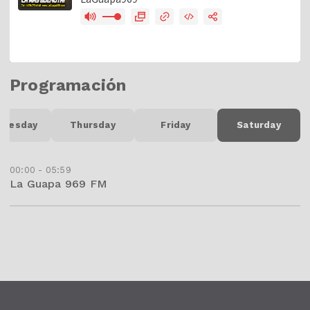
Programación
dnesday
Thursday
Friday
Saturday
00:00 - 05:59
La Guapa 969 FM